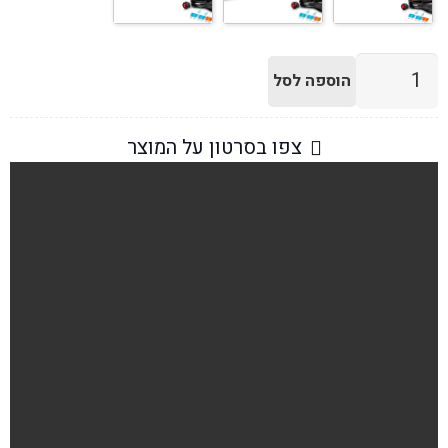
כמות
הוספה לסל
של
פנס
צפו בסרטון על המוצר
לד
תלת-ממדי
108/144/180W
עם
סוגריים
מגנטים
למשאיות,
טרקטורים
וכלי
שטח,
3