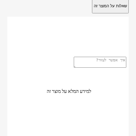
Share
שאלות על המוצר זה
נשמח לענות לכל שאלה
Fill out this field
יש להזין אימייל תקין.
Fill out this field
שלחו לי תשובה
למידע המלא על מוצר זה