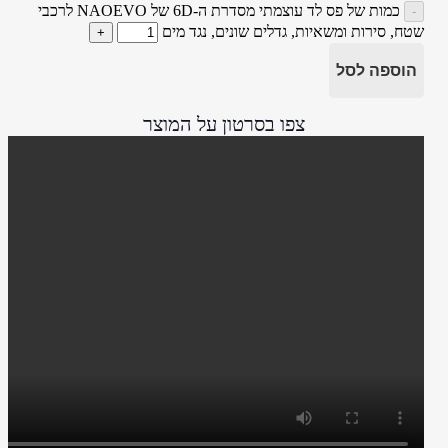
כמות של פס לד עוצמתי מסדרת ה-6D של NAOEVO לרכבי
שטח, סירות ומשאיות, גדלים שונים, נגד מים
הוספה לסל
צפו בסרטון על המוצר