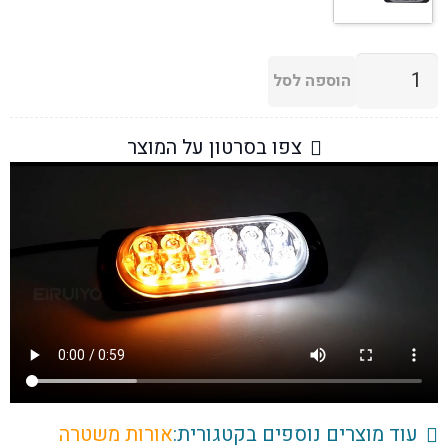
כמות
הוספה לסל
של
תוספות
צפו בסרטון על המוצר
אורות
אזהרה
מהבהבת
12-
24V,
פנסי
צד
למשאית
וטנדרים
יחיד
או
עוד מוצרים נוספים בקטגורית:
אורות משטרה