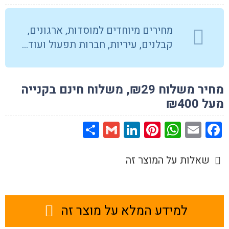
זוגי
18
מחירים מיוחדים למוסדות, ארגונים,
מצבי
קבלנים, עיריות, חברות תפעול ועוד…
הבהוב
מחיר משלוח ₪29, משלוח חינם בקנייה
מעל ₪400
Share
Gmail
LinkedIn
Pinterest
WhatsApp
Facebook
Email
שאלות על המוצר זה
למידע המלא על מוצר זה