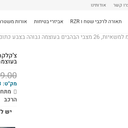
רו קשר
אודותינו
תאורה לרכבי שטח ו RZR
אביזרי בטיחות
אורות משטרה
בעוצמה
9.00
מק"ט:
3
מתחב
הרכב
יש לב