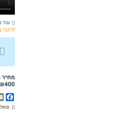
עוד מ
לרכבי ב
₪400
ok
שאלו