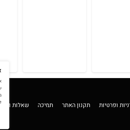
היה:
הוא:
₪149.00.
₪199.00.
₪149.00.
₪199.00.
א
ש
ב
.
ניות ופרטיות
תקנון האתר
תמיכה
שאלות ותשו