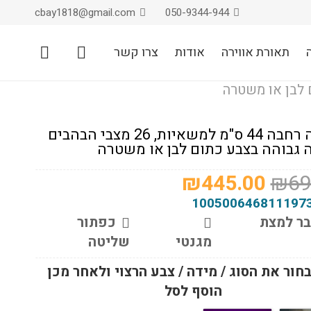
cbay1818@gmail.com
050-9344-944
תאורת אווירה
אודות
צרו קשר
צ'קלקה רחבה 44 ס"מ למשאיות, 26 מצבי הבהבים
 גבוהה בצבע כתום לבן או משטרה
המחיר
המחיר
₪
445.00
₪
69
המקורי
הנוכחי
100500646811197
היה:
הוא:
ר למצת
כפתור
₪445.00.
₪699.00.
מגנטי
שליטה
חור את הסוג / מידה / צבע הרצוי ולאחר מכן
הוסף לסל