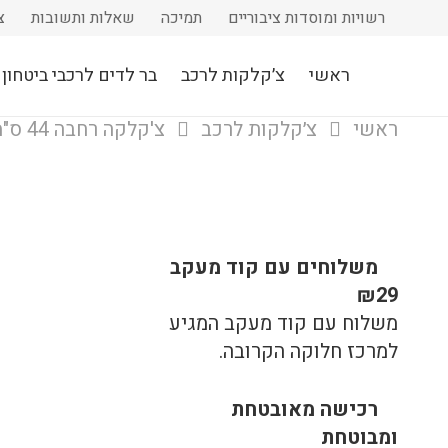
רשויות ומוסדות ציבוריים
תמיכה
שאלות ותשובות
צ
ראשי
צ׳קלקות לרכב
בר לדים לרכבי ביטחון
ראשי
צ׳קלקות לרכב
צ'קלקה רחבה 44 ס"מ למשאיות, 26 מצבי הבהבים בעוצמה גבוהה בצבע כתום לבן או משטרה
משלוחים עם קוד מעקב
₪29
משלוח​ עם קוד מעקב המגיע
למרכז חלוקה הקרובה.
רכישה​ ​מאובטחת
ומבוטחת