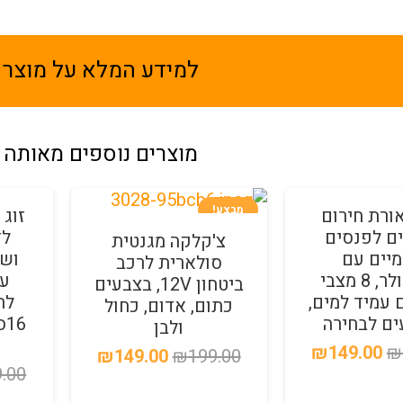
למידע המלא על מוצר 
מוצרים נוספים מאותה 
מבצע!
מבצע!
ורת חירום
זוג 
ם לפנסים
לד
צ'קלקה מגנטית
יים עם
ושט
סולארית לרכב
קונטרולר, 8 מצבי
עם
ביטחון 12V, בצבעים
 עמיד למים,
לה
כתום, אדום, כחול
ולבן
המחיר
המחיר
₪
149.00
₪
המחיר
המחיר
₪
149.00
₪
199.00
.00
המקורי
הנוכחי
המקורי
הנוכחי
היה:
הוא: