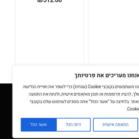
₪
512.00
היה:
הוא:
מחירים:
₪189.00.
₪199.00.
כ
עד
0
נחנו מעריכים את פרטיותך
אנו משתמשים בקובצי Cookie (עוגיות) כדי לשפר את חוויית הגלישה
לך, להציג פרסומות או תוכן מותאמים אישית, ולנתח את התנועה
אתר. בלחיצה על "אשר הכול" אתה מסכים לשימוש שלנו בקובצי
Cookie
בות
רשויות ומוסדות ציבוריים
אודותינו
התאמה אישית
דחה הכל
אשר הכל