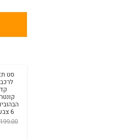
מבצע!
סט תא
לרכבי
קדמ
הבהובים
6 צבעים לבחירה
199.00