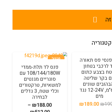
זה
קטגוריה
מבצע!
מ
פנסי פס תאורה
 לרכבי בטחון
פנס לד תלת-ממדי
ח בצבע כתום
108/144/180W עם
 בקר שליטה
סוגריים מגנטים
בהובים שונים
למשאיות, טרקטורים
16ס"מ, 12-24V נגד
וכלי שטח, 3 גדלים
מים
לבחירה
המחיר
המחיר
₪
189.00
₪
199
–
₪
188.00
המקורי
הנוכחי
טווח