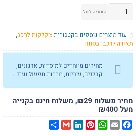
כמות
הוספה לסל
של
צ'קלקה
מגנטית
עוד מוצרים נוספים בקטגורית:
צ׳קלקות לרכב
,
סולארית
תאורה לרכבי בטחון
לרכב
ביטחון
מחירים מיוחדים למוסדות, ארגונים,
12V,
קבלנים, עיריות, חברות תפעול ועוד…
בצבעים
כתום,
אדום,
מחיר משלוח ₪29, משלוח חינם בקנייה
כחול
מעל ₪400
ולבן
Share
Gmail
LinkedIn
Pinterest
WhatsApp
Facebook
Email