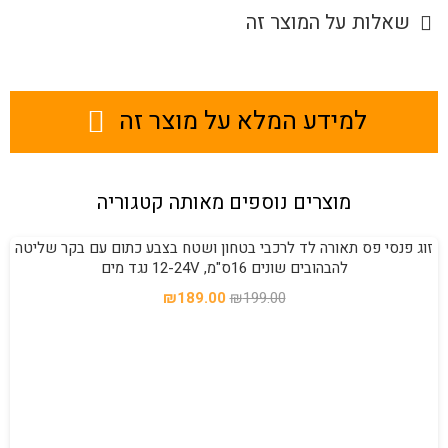
שאלות על המוצר זה
למידע המלא על מוצר זה
מוצרים נוספים מאותה קטגוריה
זוג פנסי פס תאורה לד לרכבי בטחון ושטח בצבע כתום עם בקר שליטה
מבצע!
להבהובים שונים 16ס"מ, 12-24V נגד מים
המחיר
המחיר
₪
189.00
₪
199.00
המקורי
הנוכחי
היה:
הוא:
₪189.00.
₪199.00.