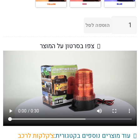
כמות
הוספה לסל
של
צ'קלקה
צפו בסרטון על המוצר
למשאיות
וטרקטורים
30
לדים
בצבע
כתום,
אדום
או
כחול,
מתאים
לטרקטורים
עוד מוצרים נוספים בקטגורית:
צ׳קלקות לרכב