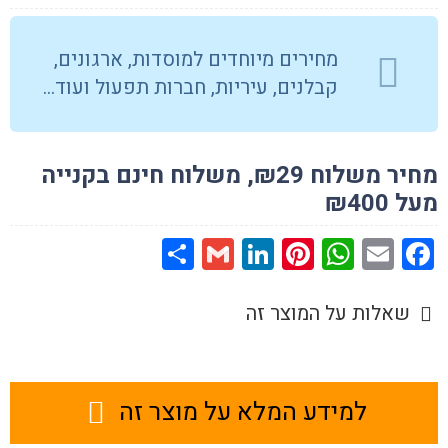
ורכבי
משא,
מחירים מיוחדים למוסדות, ארגונים,
נגד
קבלנים, עיריות, חברות תפעול ועוד…
מים
מחיר משלוח ₪29, משלוח חינם בקנייה
מעל ₪400
Share
Gmail
LinkedIn
Pinterest
WhatsApp
Facebook
Email
שאלות על המוצר זה
למידע המלא על מוצר זה