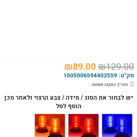
המחיר
המחיר
₪
89.00
₪
129.00
המקורי
הנוכחי
מק"ט:
1005006594402559
היה:
הוא:
מצריך התקנה פשוטה
₪89.00.
₪129.00.
יש לבחור את הסוג / מידה / צבע הרצוי ולאחר מכן
הוסף לסל