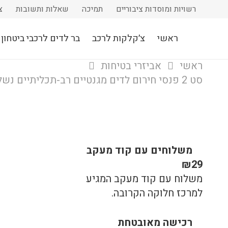
רשויות ומוסדות ציבוריים
תמיכה
שאלות ותשובות
צ
ראשי
צ׳קלקות לרכב
בר לדים לרכבי ביטחון
ראשי
אביזרי בטיחות
סט 2 פנסי חירום לדים מגנטיים רב-תכליתיים נשלפים, לאיתות ואזהרה או למחסומים עם תאורת סטורב SOS מושלם לדרכים ובטיחות
משלוחים עם קוד מעקב
₪29
משלוח​ עם קוד מעקב המגיע
למרכז חלוקה הקרובה.
רכישה​ ​מאובטחת