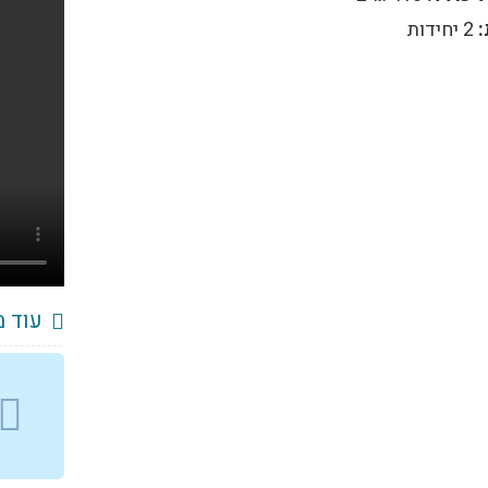
עם
2 יחידות
תאורת
סטורב
SOS
מושלם
לדרכים
ובטיחות
עוד מ