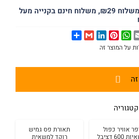
מחיר משלוח ₪29, משלוח חינם בקנייה מעל
Share
Gmail
LinkedIn
Pinterest
WhatsApp
Facebo
Email
ת על המוצר זה
זה
קטגוריה
מבצע!
מ
פר אוויר כפול
תאורת פס גמיש
למשאיות 600 דציבל
רוקד למשאית