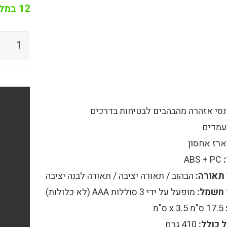
12 במלאי
כמות
של
סט
2
פנסי
חירום
לדים
מגנטיים
רב-תכלי
ABS + PC
נשלפים
תאורה:
הבהוב / תאורה יציבה / תאורה לבנה יציבה
לאיתות
 חשמל:
מופעל על ידי 3 סוללות AAA (לא כלולות)
ואזהרה
או
17.5 ס"מ x 3.5 ס"מ
למחסומ
 כולל:
410 גרם