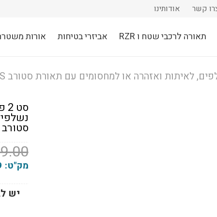
רו קשר
אודותינו
תאורה לרכבי שטח ו RZR
אביזרי בטיחות
אורות משטרה
סט
נשלפים
סטורב SOS מושלם לדרכים ובטיחות
9.00
מק"ט:
9
יש לב