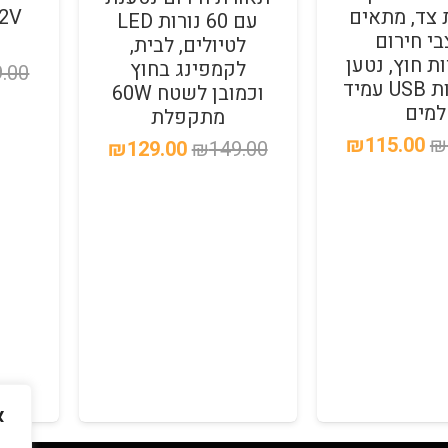
 צד, מתאים
עם 60 נורות LED
י חירום
לטיולים, לבית,
ות חוץ, נטען
לקמפינג בחוץ
.00
באמצעות USB עמיד
וכמובן לשטח 60W
למים
מתקפלת
המחיר
המחיר
₪
115.00
₪
המחיר
המחיר
₪
129.00
₪
149.00
המקורי
הנוכחי
המקורי
הנוכחי
היה:
הוא:
היה:
הוא:
₪115.00.
₪179.00.
₪129.00.
₪149.00.
א