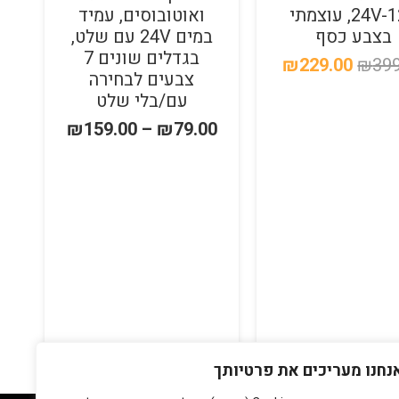
24V-12V, עוצמתי
ואוטובוסים, עמיד
בצבע כסף
במים 24V עם שלט,
בגדלים שונים 7
המחיר
המחיר
₪
229.00
₪
399
צבעים לבחירה
המקורי
הנוכחי
עם/בלי שלט
היה:
הוא:
טווח
₪
159.00
–
₪
79.00
₪229.00.
₪399.00.
מחירים:
פ
עד
ת
0
נחנו מעריכים את פרטיותך