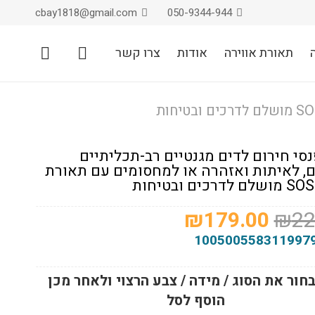
cbay1818@gmail.com
050-9344-944
תאורת אווירה
אודות
צרו קשר
 2 פנסי חירום לדים מגנטיים רב-תכליתיים
, לאיתות ואזהרה או למחסומים עם תאורת
המחיר
המחיר
₪
179.00
₪
22
המקורי
הנוכחי
100500558311997
היה:
הוא:
₪179.00.
₪229.00.
חור את הסוג / מידה / צבע הרצוי ולאחר מכן
הוסף לסל